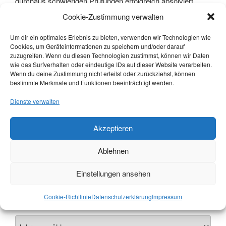
durchaus schwierigen Prüfungen erfolgreich absolviert.
Herzlichen Glückwunsch an alle, die es geschafft haben
Cookie-Zustimmung verwalten
und viel Glück an diejenigen, die noch mal ran müssen.
Um dir ein optimales Erlebnis zu bieten, verwenden wir Technologien wie
Cookies, um Geräteinformationen zu speichern und/oder darauf
Betonen möchte ich auch noch einmal, dass die Theorie-
zuzugreifen. Wenn du diesen Technologien zustimmst, können wir Daten
Kurse durch Verzicht der Ausbilder auf jede
wie das Surfverhalten oder eindeutige IDs auf dieser Website verarbeiten.
Aufwandsentschädigung auch diesmal wieder vollkommen
Wenn du deine Zustimmung nicht erteilst oder zurückziehst, können
bestimmte Merkmale und Funktionen beeinträchtigt werden.
kostenlos angeboten werden konnten. Dies ist etwas, was
heutzutage längst nicht mehr jeder Verein vorweisen kann.
Dienste verwalten
Akzeptieren
Suchen
Ablehnen
Einstellungen ansehen
Cookie-Richtlinie
Datenschutzerklärung
Impressum
Archiv