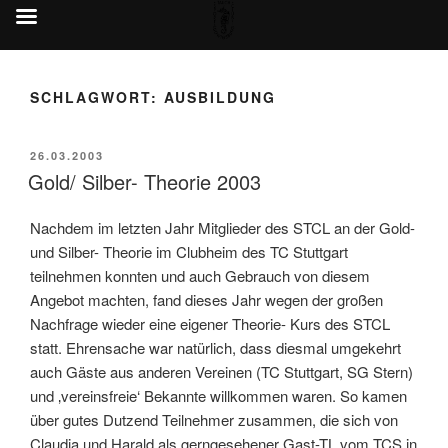
Zum
Inhalt
SCHLAGWORT:
AUSBILDUNG
springen
VERÖFFENTLICHT
26.03.2003
AM
Gold/ Silber- Theorie 2003
Nachdem im letzten Jahr Mitglieder des STCL an der Gold-
und Silber- Theorie im Clubheim des TC Stuttgart
teilnehmen konnten und auch Gebrauch von diesem
Angebot machten, fand dieses Jahr wegen der großen
Nachfrage wieder eine eigener Theorie- Kurs des STCL
statt. Ehrensache war natürlich, dass diesmal umgekehrt
auch Gäste aus anderen Vereinen (TC Stuttgart, SG Stern)
und ‚vereinsfreie‘ Bekannte willkommen waren. So kamen
über gutes Dutzend Teilnehmer zusammen, die sich von
Claudia und Harald als gerngesehener Gast-TL vom TCS in