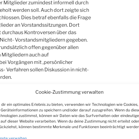
 Mitglieder zumindest informell durch
eholt werden soll. Auch dort zeigte sich
hlossen. Dies betraf ebenfalls die Frage
glieder an Vorstandssitzungen. Dort
it durchaus Kontroversen über das
Nicht- Vorstandsmitgliedern gegeben.
rundsätzlich offen gegenüber allen
Mitgliedern auch auf
bei Vorgängen mit ‚persönlicher
- Verfahren sollen Diskussion in nicht-
erden.
lles eine sehr erfreuliche Entwicklung
Cookie-Zustimmung verwalten
ts jetzt schon sehr aktive Vereinsleben
dir ein optimales Erlebnis zu bieten, verwenden wir Technologien wie Cookies,
Geräteinformationen zu speichern und/oder darauf zuzugreifen. Wenn du dies
hnologien zustimmst, können wir Daten wie das Surfverhalten oder eindeutige
an im Bereich der Ausbildung. Nach
 auf dieser Website verarbeiten. Wenn du deine Zustimmung nicht erteilst ode
ückziehst, können bestimmte Merkmale und Funktionen beeinträchtigt werden
ie Form der Integration hat der Verein
 gepflegten VDST- Schiene bei der
nste verwalten