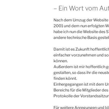
– Ein Wort vom Aut
Nach dem Umzug der Website 
2001 und dem nun erfolgten We
habe ich nun die Website des S
andere technische Basis gestell
Damit ist es Zukunft hoffentli
einfacher vorzunehmen und so 
können.
Außerdem ist mir hoffentlich ge
gestalten, so dass ihr die neus
finden könnt.
Einhergegangen ist mit dem U
Bereichs für die Mitglieder des 
Protokolle der Vorstandssitz
Für weitere Anregungen und Id