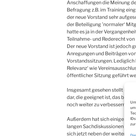
Anschaffungen die Meinung der
Befragung z.B. im Training eing
der neue Vorstand sehr aufgesc
der Beteiligung ’normaler‘ Mit
hatte es ja in der Vergangenhe
Teilnahme- und Rederecht von 
Der neue Vorstand ist jedoch g
Anregungen und Beiträgen von 
Vorstandssitzungen. Lediglich 
Relevanz‘ wie Vereinsausschluss
öffentlicher Sitzung geführt w
Insgesamt gesehen stellt dies a
dar, die geeignet ist, das berei
Um 
noch weiter zu verbessern.
um 
Tec
Außerdem hat sich einiges get
IDs
zur
langen Sachdiskussionen über d
sich jetzt neben der weiterhin
Die