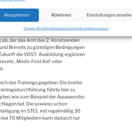
hin zum Brevetierungs- System von PADI
Akzeptieren
Ablehnen
Einstellungen anseh
hl von Martin Gehring (der ja PADI
Cookie-Richtlinie
Datenschutzerklärung
Impressum
nings- und Ausbildungsleiter neben
g ab, der das Amt des 2. Vorsitzenden
und Brevets zu günstigen Bedingungen
n Zukunft die VDST- Ausbildung ergänzen
revets ‚Medic First Aid‘ oder
).
ich des Trainings gegeben. Die breiter
ainingsdurchführung führte hier zu
pten, wie zum Beispiel der Aquaaerobic
schlagen hat. Die sowieso schon
teiligung im STCL mit regelmäßig 30
 bei 70 Mitgliedern kann dadurch nur