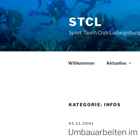
Zum
Inhalt
STCL
springen
Sport Tauch Club Ludwigsburg 
Willkommen
Aktuelles
KATEGORIE:
INFOS
VERÖFFENTLICHT
01.11.2001
AM
Umbauarbeiten im