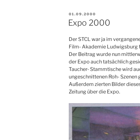
VERÖFFENTLICHT
01.09.2000
AM
Expo 2000
Der STCL war ja im vergangene
Film- Akademie Ludwigsburg f
Der Beitrag wurde nun mittlerw
der Expo auch tatsächlich ges
Taucher- Stammtische wird au
ungeschnittenen Roh- Szenen gez
Außerdem zierten Bilder dieses
Zeitung über die Expo.