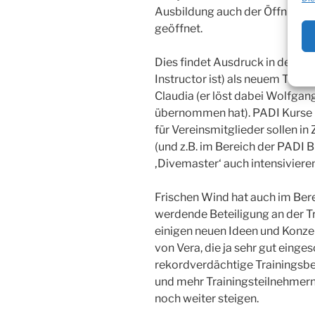
Ausbildung auch der Öffnung 
geöffnet.
Dies findet Ausdruck in der Wa
Instructor ist) als neuem Trai
Claudia (er löst dabei Wolfgan
übernommen hat). PADI Kurse 
für Vereinsmitglieder sollen i
(und z.B. im Bereich der PADI B
‚Divemaster‘ auch intensivieren
Frischen Wind hat auch im Bere
werdende Beteiligung an der Tr
einigen neuen Ideen und Konze
von Vera, die ja sehr gut einge
rekordverdächtige Trainingsbe
und mehr Trainingsteilnehmern
noch weiter steigen.