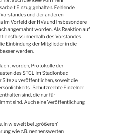
 hat auch die Idee von mehr
dsarbeit Einzug gehalten. Fehlende
s Vorstandes und der anderen
ja im Vorfeld der HVs und insbesondere
ach angemahnt worden. Als Reaktion auf
mationsfluss innerhalb des Vorstandes
ie Einbindung der Mitglieder in die
 besser werden.
dacht worden, Protokolle der
asten des STCL im Stadionbad
Site zu veröffentlichen, soweit die
ersönlichkeits- Schutzrechte Einzelner
nthalten sind, die nur für
immt sind. Auch eine Veröffentlichung
, in wieweit bei ‚größeren‘
rung wie z.B. nennenswerten